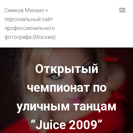
Симков Михаил ≈
П
Е
персональный сайт
Р
профессионального
Е
К
фотографа (Москва)
Л
Ю
Ч
И
Открытый
Т
Ь
Н
чемпионат по
А
В
И
уличным танцам
Г
А
Ц
“Juice 2009”
И
Ю