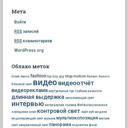
Мета
Войти
RSS
записей
RSS
комментариев
WordPress.org
Облако меток
fashion
stop motion
break dance
hip hop
jpg
баланс белого
видео
видеоотчёт
боковой свет
видеореклама
виртуальный тур
глубина резкости
длинная выдержка
заполняющий свет
интервью
йога
интеръерная съемка
классическое
контровой свет
освещение
клип
лайт куб
модели
мультиэкспозиция
моделирующий свет
музыка
мягкий
панорама
свет
направленный свет
подсветка фона