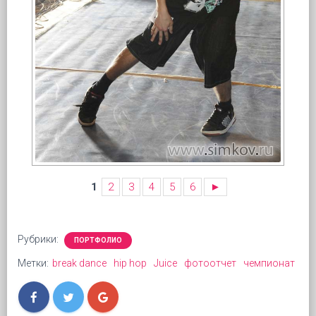
1
2
3
4
5
6
►
Рубрики:
ПОРТФОЛИО
Метки:
break dance
hip hop
Juice
фотоотчет
чемпионат