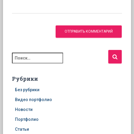
Н
а
й
т
Рубрики
и
:
Без рубрики
Видео портфолио
Новости
Портфолио
Статьи