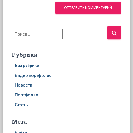
Н
а
й
т
Рубрики
и
:
Без рубрики
Видео портфолио
Новости
Портфолио
Статьи
Мета
Войти