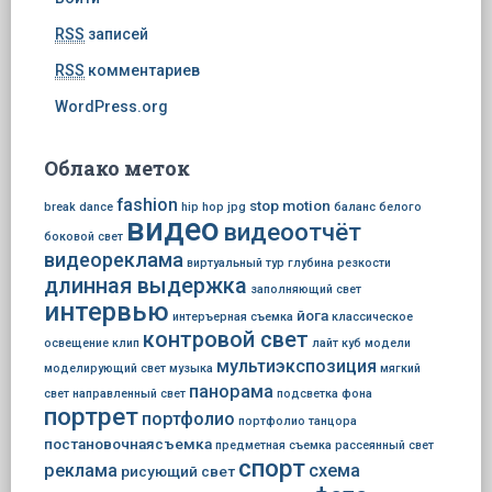
RSS
записей
RSS
комментариев
WordPress.org
Облако меток
fashion
stop motion
break dance
hip hop
jpg
баланс белого
видео
видеоотчёт
боковой свет
видеореклама
виртуальный тур
глубина резкости
длинная выдержка
заполняющий свет
интервью
йога
интеръерная съемка
классическое
контровой свет
освещение
клип
лайт куб
модели
мультиэкспозиция
моделирующий свет
музыка
мягкий
панорама
свет
направленный свет
подсветка фона
портрет
портфолио
портфолио танцора
постановочнаясъемка
предметная съемка
рассеянный свет
спорт
реклама
схема
рисующий свет