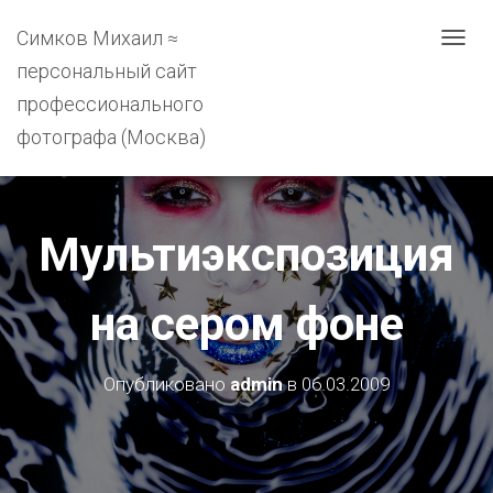
Симков Михаил ≈
П
Е
персональный сайт
Р
профессионального
Е
К
фотографа (Москва)
Л
Ю
Ч
И
Мультиэкспозиция
Т
Ь
Н
на сером фоне
А
В
И
Опубликовано
admin
в
06.03.2009
Г
А
Ц
И
Ю